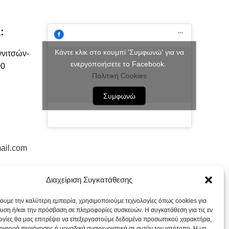
:
Κάντε κλικ στο κουμπί 'Συμφωνώ' για να
ννιτσών-
ενεργοποιήσετε το Facebook.
00
Πολιτική Cookies
Συμφωνώ
ail.com
Διαχείριση Συγκατάθεσης
χουμε την καλύτερη εμπειρία, χρησιμοποιούμε τεχνολογίες όπως cookies για
υση ή/και την πρόσβαση σε πληροφορίες συσκευών. Η συγκατάθεση για τις εν
ογίες θα μας επιτρέψει να επεξεργαστούμε δεδομένα προσωπικού χαρακτήρα,
ιφορά περιήγησης ή μοναδικά αναγνωριστικά σε αυτόν τον ιστότοπο. Η μη