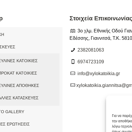
p
Στοιχεία Επικοινωνίας
3ο χλμ. Εθνικής Οδού Για
ΚΗ
Εδέσσης, Γιαννιτσά, Τ.Κ. 581
ΣΚΕΥΕΣ
2382081063
ΞΥΛΙΝΕΣ ΚΑΤΟΙΚΙΕΣ
6974723109
ΠΡΟΚΑΤ ΚΑΤΟΙΚΙΕΣ
info@xylokatoikia.gr
xylokatoikia.giannitsa@gm
ΞΥΛΙΝΕΣ ΑΠΟΘΗΚΕΣ
ΑΛΛΕΣ ΚΑΤΑΣΚΕΥΕΣ
TO GALLERY
Για να παρέ
την αποθήκε
ΕΣ ΕΡΩΤΗΣΕΙΣ
λόγω τεχνολ
όπως συμπερ