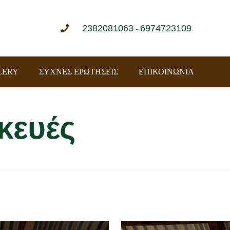
2382081063
6974723109
-
LERY
ΣΥΧΝΕΣ ΕΡΩΤΗΣΕΙΣ
ΕΠΙΚΟΙΝΩΝΙΑ
κευές