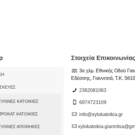
p
Στοιχεία Επικοινωνίας
3ο χλμ. Εθνικής Οδού Για
ΚΗ
Εδέσσης, Γιαννιτσά, Τ.Κ. 581
ΣΚΕΥΕΣ
2382081063
ΞΥΛΙΝΕΣ ΚΑΤΟΙΚΙΕΣ
6974723109
ΠΡΟΚΑΤ ΚΑΤΟΙΚΙΕΣ
info@xylokatoikia.gr
xylokatoikia.giannitsa@gm
ΞΥΛΙΝΕΣ ΑΠΟΘΗΚΕΣ