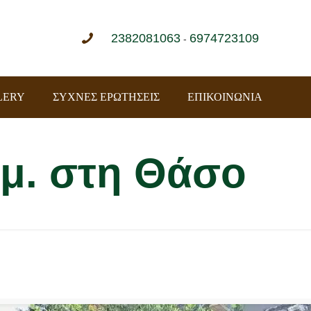
2382081063
6974723109
-
LERY
ΣΥΧΝΕΣ ΕΡΩΤΗΣΕΙΣ
ΕΠΙΚΟΙΝΩΝΙΑ
.μ. στη Θάσο