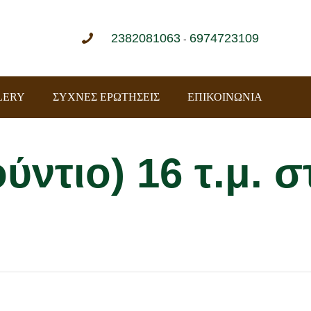
2382081063
6974723109
-
LERY
ΣΥΧΝΕΣ ΕΡΩΤΗΣΕΙΣ
ΕΠΙΚΟΙΝΩΝΙΑ
ούντιο) 16 τ.μ. 