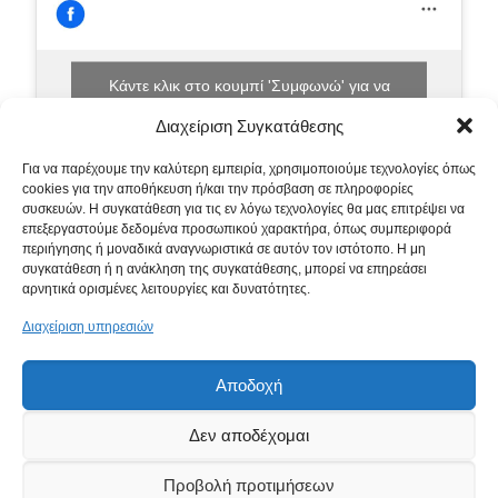
Κάντε κλικ στο κουμπί 'Συμφωνώ' για να
ενεργοποιήσετε το Facebook.
Διαχείριση Συγκατάθεσης
Πολιτική Cookies
Για να παρέχουμε την καλύτερη εμπειρία, χρησιμοποιούμε τεχνολογίες όπως
Συμφωνώ
cookies για την αποθήκευση ή/και την πρόσβαση σε πληροφορίες
συσκευών. Η συγκατάθεση για τις εν λόγω τεχνολογίες θα μας επιτρέψει να
επεξεργαστούμε δεδομένα προσωπικού χαρακτήρα, όπως συμπεριφορά
περιήγησης ή μοναδικά αναγνωριστικά σε αυτόν τον ιστότοπο. Η μη
συγκατάθεση ή η ανάκληση της συγκατάθεσης, μπορεί να επηρεάσει
αρνητικά ορισμένες λειτουργίες και δυνατότητες.
Διαχείριση υπηρεσιών
Αποδοχή
Δεν αποδέχομαι
Προβολή προτιμήσεων
© 2021 Ξυλοκατοικία, All Rights Reserved | Powered by