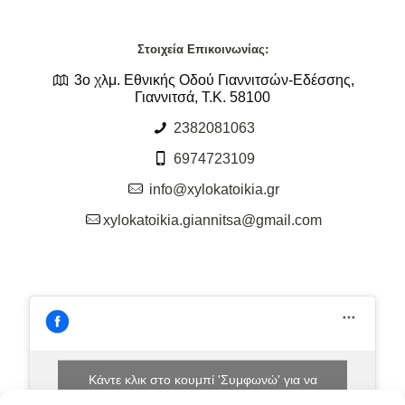
Στοιχεία Επικοινωνίας:
3ο χλμ. Εθνικής Οδού Γιαννιτσών-Εδέσσης,
Γιαννιτσά, Τ.Κ. 58100
2382081063
6974723109
info@xylokatoikia.gr
xylokatoikia.giannitsa@gmail.com
Κάντε κλικ στο κουμπί 'Συμφωνώ' για να
ενεργοποιήσετε το Facebook.