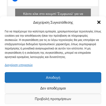
Κάντε κλικ στο κουμπί 'Συμφωνώ' για να
ενεργοποιήσετε το Facebook.
Διαχείριση Συγκατάθεσης
Πολιτική Cookies
Για να παρέχουμε την καλύτερη εμπειρία, χρησιμοποιούμε τεχνολογίες όπως
Συμφωνώ
cookies για την αποθήκευση ή/και την πρόσβαση σε πληροφορίες
συσκευών. Η συγκατάθεση για τις εν λόγω τεχνολογίες θα μας επιτρέψει να
επεξεργαστούμε δεδομένα προσωπικού χαρακτήρα, όπως συμπεριφορά
περιήγησης ή μοναδικά αναγνωριστικά σε αυτόν τον ιστότοπο. Η μη
συγκατάθεση ή η ανάκληση της συγκατάθεσης, μπορεί να επηρεάσει
αρνητικά ορισμένες λειτουργίες και δυνατότητες.
Διαχείριση υπηρεσιών
Αποδοχή
Δεν αποδέχομαι
Προβολή προτιμήσεων
© 2021 Ξυλοκατοικία, All Rights Reserved | Powered by